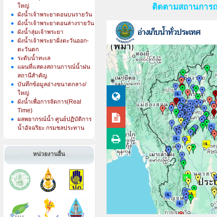
ใหญ่
ติดตามสถานการณ์อ
ผังน้ำเจ้าพระยาตอนบนรายวัน
ผังน้ำเจ้าพระยาตอนล่างรายวัน
ผังน้ำลุ่มเจ้าพระยา
ผังน้ำเจ้าพระยาฝั่งตะวันออก-
ตะวันตก
ระดับน้ำทะเล
แผนที่แสดงสถานการณ์น้ำฝน
สถานีสำคัญ
บันทึกข้อมูลอ่างขนาดกลาง/
ใหญ่
ผังน้ำเพื่อการจัดการ(Real
Time)
ผลพยากรณ์น้ำ ศูนย์ปฏิบัติการ
น้ำอัจฉริยะ กรมชลประทาน
หน่วยงานอื่น